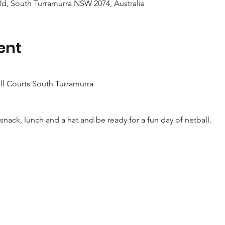
d, South Turramurra NSW 2074, Australia
ent
l Courts South Turramurra
 snack, lunch and a hat and be ready for a fun day of netball.