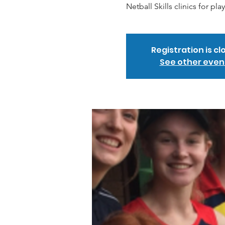
Netball Skills clinics for pla
Registration is cl
See other even