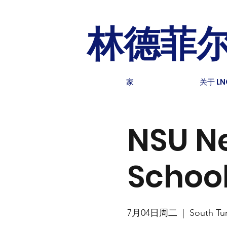
林德菲
家
关于 LN
NSU Ne
School
7月04日周二
  |  
South Tu