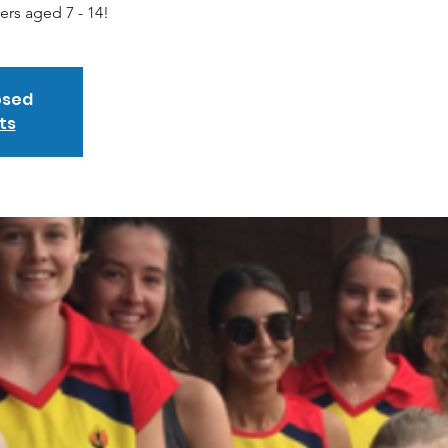
yers aged 7 - 14!
osed
ts