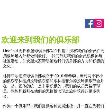
欢迎来到我们的俱乐部
Lindfield 无挡板篮球俱乐部旨在拥抱并授权我们的会员在无
挡板球场内外都做到最好。 我们鼓励我们的会员积极参与
社区活动，并欢迎大家帮助塑造我们俱乐部的方向和积极的
文化。
林德菲尔德投球俱乐部成立于 2019 年春季，当时两个较小
的俱乐部林德姆投球俱乐部和东林德菲尔德投球俱乐部合并
在一起。团体的统一是非常积极的，我们的成员受益于球
员、教练和裁判在他们的无挡板篮球之旅中获得的更多机
会。
作为一个俱乐部，我们提供各种发展途径，并一直在为我们