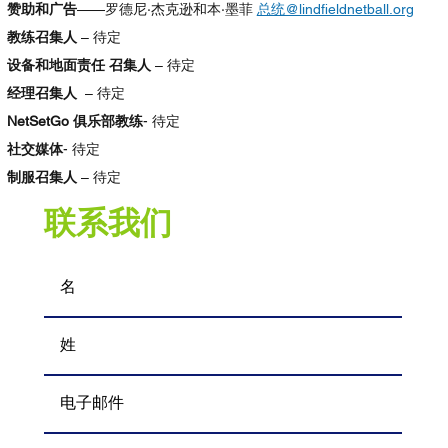
赞助和广告
——罗德尼·杰克逊和本·墨菲
总统@lindfieldnetball.org
教练召集人
– 待定
设备和地面责任
召集人
– 待定
经理召集人
– 待定
NetSetGo 俱乐部教练
- 待定
社交媒体
- 待定
制服召集人
– 待定
联系我们