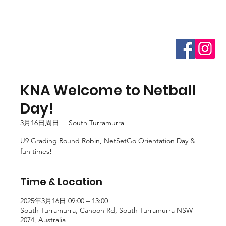
KNA Welcome to Netball
Day!
3月16日周日
  |  
South Turramurra
U9 Grading Round Robin, NetSetGo Orientation Day &
fun times!
Time & Location
2025年3月16日 09:00 – 13:00
South Turramurra, Canoon Rd, South Turramurra NSW
2074, Australia