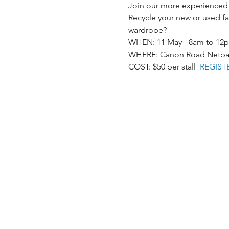
Join our more experienced st
Recycle your new or used fa
wardrobe?
WHEN: 11 May - 8am to 12
WHERE: Canon Road Netball
COST: $50 per stall  
REGIST