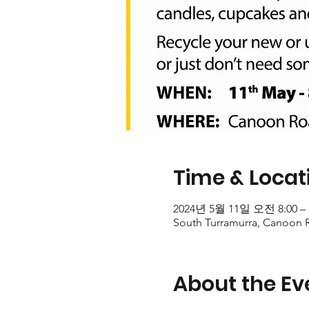
Time & Locat
2024년 5월 11일 오전 8:00 –
South Turramurra, Canoon R
About the Ev