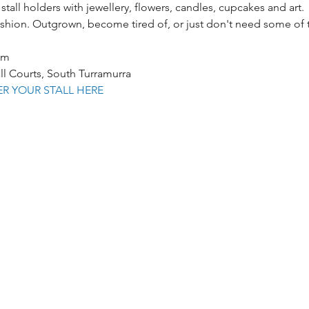
all holders with jewellery, flowers, candles, cupcakes and art.
shion. Outgrown, become tired of, or just don't need some of t
pm
 Courts, South Turramurra
ER YOUR STALL HERE