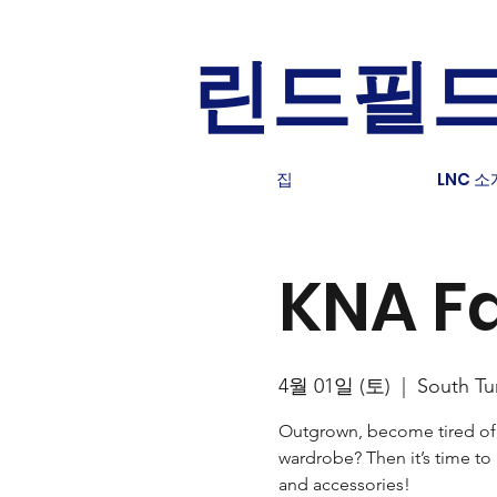
린드필드
집
LNC 소
KNA Fa
4월 01일 (토)
  |  
South Tu
Outgrown, become tired of, 
wardrobe? Then it’s time to 
and accessories!