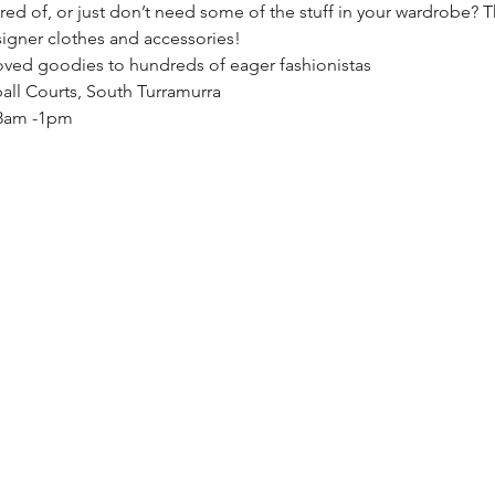
d of, or just don’t need some of the stuff in your wardrobe? The
signer clothes and accessories!
oved goodies to hundreds of eager fashionistas
ll Courts, South Turramurra
m 8am -1pm