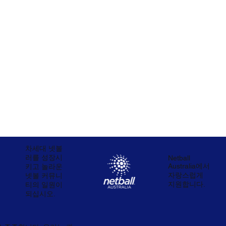
차세대 넷볼
러를 성장시
Netball
Australia에서
키고 놀라운
자랑스럽게
넷볼 커뮤니
지원합니다.
티의 일원이
되십시오.