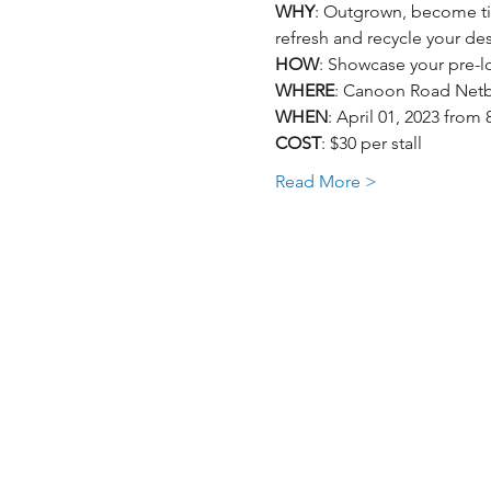
WHY
: Outgrown, become tire
refresh and recycle your de
HOW
: Showcase your pre-l
WHERE
: Canoon Road Netba
WHEN
: April 01, 2023 fro
COST
: $30 per stall
Read More >