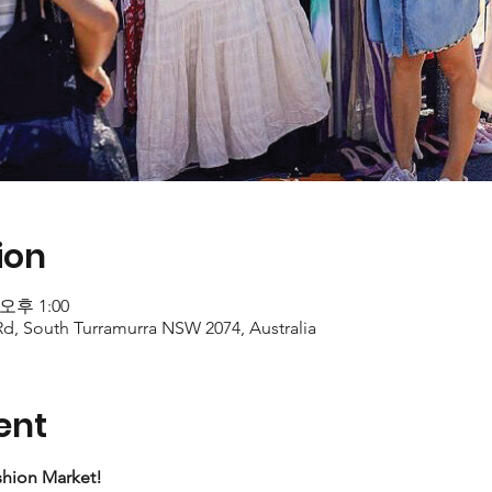
ion
 오후 1:00
d, South Turramurra NSW 2074, Australia
ent
ashion Market!