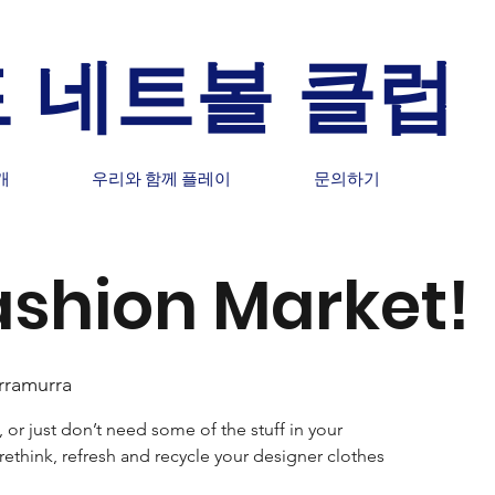
 네트볼 클럽
개
우리와 함께 플레이
문의하기
shion Market!
rramurra
or just don’t need some of the stuff in your
rethink, refresh and recycle your designer clothes