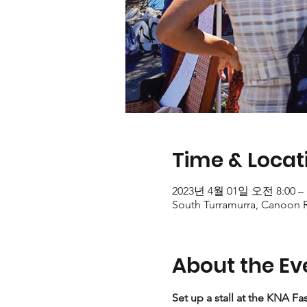
Time & Locat
2023년 4월 01일 오전 8:00 –
South Turramurra, Canoon R
About the Ev
Set up a stall at the KNA F