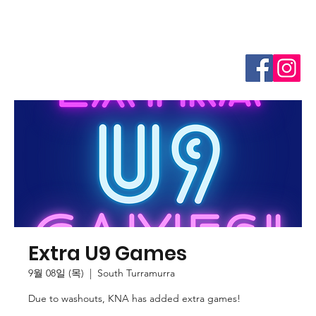
Extra U9 Games
9월 08일 (목)
  |  
South Turramurra
Due to washouts, KNA has added extra games!