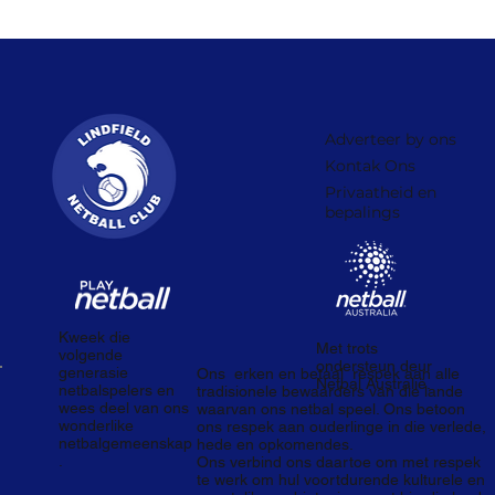
Adverteer by ons
Kontak Ons
Privaatheid en
bepalings
Kweek die
Met trots
volgende
ondersteun deur
generasie
Ons
erken en betaal
respek aan alle
Netbal Australië.
netbalspelers en
tradisionele bewaarders van die lande
wees deel van ons
waarvan ons netbal speel. Ons betoon
wonderlike
ons respek aan ouderlinge in die verlede,
netbalgemeenskap
hede en opkomendes.
.
Ons verbind ons daartoe om met respek
te werk om hul voortdurende kulturele en