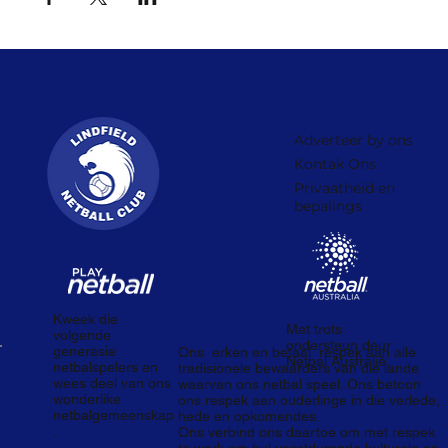
Adverteer by ons
Kontak Ons
Privaatheid en
bepalings
Kweek die
Met trots
volgende
ondersteun deur
generasie
Ons
erken en betaal
respek aan alle
Netbal Australië.
netbalspelers en
tradisionele bewaarders van die lande
wees deel van ons
waarvan ons netbal speel. Ons betoon
wonderlike
ons respek aan ouderlinge in die verlede,
netbalgemeenskap
hede en opkomendes.
.
Ons verbind ons daartoe om met respek
te werk om hul voortdurende kulturele en